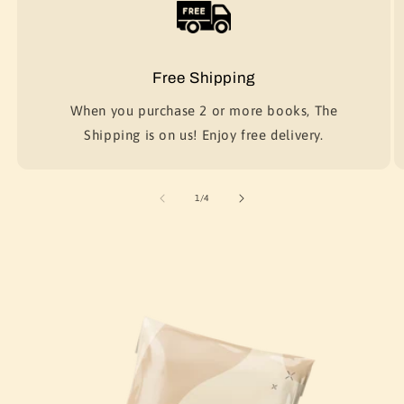
Free Shipping
When you purchase 2 or more books, The
Shipping is on us! Enjoy free delivery.
of
1
/
4