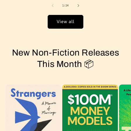
of
1
/
24
View all
New Non-Fiction Releases
This Month 📦