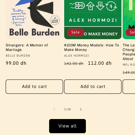
Sale
Sa
Strangers: A Memoir of
$100M Money Models: How To
The Le
Marriage
Make Money
Changi
People
Vendor:
BELLE BURDEN
Vendor:
ALEX HORMOZI
About
Regular
99.00 dh
Regular
Sale
112.00 dh
142.00 dh
Vendo
MEL RO
price
price
price
Regu
149.0
price
Add to cart
Add to cart
of
1
/
24
View all