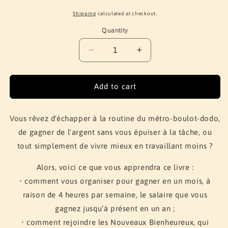
Shipping
calculated at checkout.
Quantity
Quantity
Decrease
Increase
quantity
quantity
for
for
La
La
Add to cart
semaine
semaine
de
de
4
4
Vous rêvez d'échapper à la routine du métro-boulot-dodo,
heures
heures
de gagner de l'argent sans vous épuiser à la tâche, ou
tout simplement de vivre mieux en travaillant moins ?
Alors, voici ce que vous apprendra ce livre :
• comment vous organiser pour gagner en un mois, à
raison de 4 heures par semaine, le salaire que vous
gagnez jusqu’à présent en un an ;
• comment rejoindre les Nouveaux Bienheureux, qui