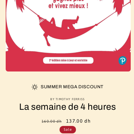
SUMMER MEGA DISCOUNT
BY TIMOTHY FERRISS
La semaine de 4 heures
Regular
Sale
137.00 dh
160.00 dh
price
price
Sale