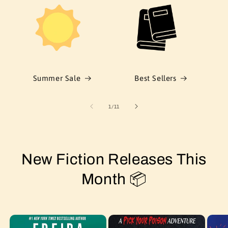
Summer Sale
Best Sellers
of
1
/
11
New Fiction Releases This
Month 📦