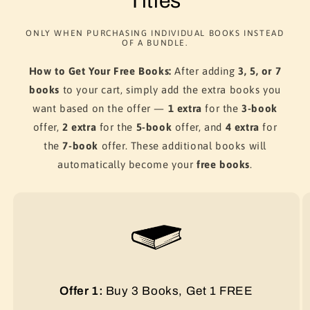
Titles
ONLY WHEN PURCHASING INDIVIDUAL BOOKS INSTEAD
OF A BUNDLE.
How to Get Your Free Books:
After adding
3, 5, or 7
books
to your cart, simply add the extra books you
want based on the offer —
1 extra
for the
3-book
offer,
2 extra
for the
5-book
offer, and
4 extra
for
the
7-book
offer. These additional books will
automatically become your
free books
.
Offer 1:
Buy 3 Books, Get 1 FREE