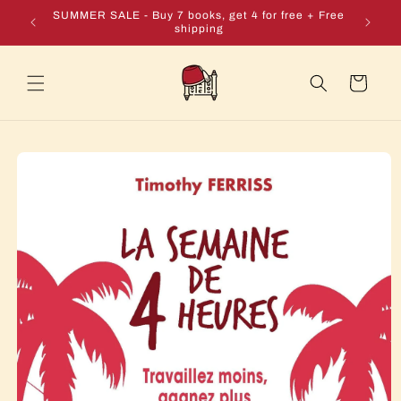
Skip to
e + Free
SUMMER SALE - Buy 7 books, get 4 for free + Free
content
shipping
Cart
Skip to
product
information