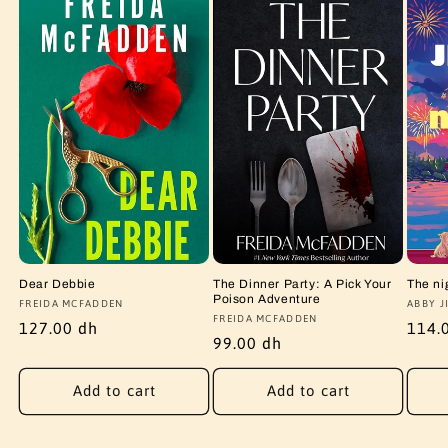
Dear Debbie
The Dinner Party: A Pick Your
The ni
Poison Adventure
Vendor:
FREIDA MCFADDEN
Vendo
ABBY J
Vendor:
FREIDA MCFADDEN
Regular
127.00 dh
Regu
114.
Regular
99.00 dh
price
price
price
Add to cart
Add to cart