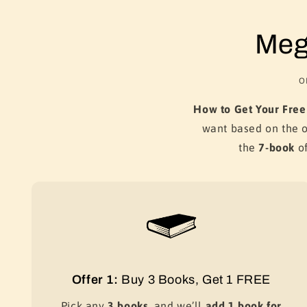
Meg
O
How to Get Your Free
want based on the 
the
7-book
of
Offer 1:
Buy 3 Books, Get 1 FREE
Pick any
3 books
, and we’ll
add 1 book for