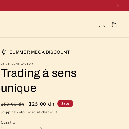
Log
Cart
in
SUMMER MEGA DISCOUNT
BY VINCENT LAUNAY
Trading à sens
unique
Regular
Sale
125.00 dh
150.00 dh
Sale
price
price
Shipping
calculated at checkout.
Quantity
Quantity