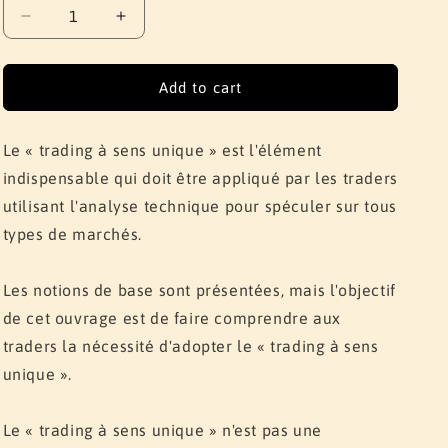
Decrease
Increase
quantity
quantity
for
for
Trading
Trading
Add to cart
à
à
sens
sens
unique
unique
Le «
trading à sens unique
» est l'élément
indispensable qui doit être appliqué par les traders
utilisant l'analyse technique pour spéculer sur tous
types de marchés.
Les notions de base sont présentées, mais l'objectif
de cet ouvrage est de faire comprendre aux
traders la nécessité d'adopter le « trading à sens
unique ».
Le « trading à sens unique » n'est pas une