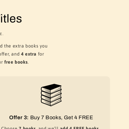
tles
E.
dd the extra books you
ffer, and
4 extra
for
ur
free books
.
Offer 3:
Buy 7 Books, Get 4 FREE
Choose
7 books
, and we’ll
add 4 FREE books
,