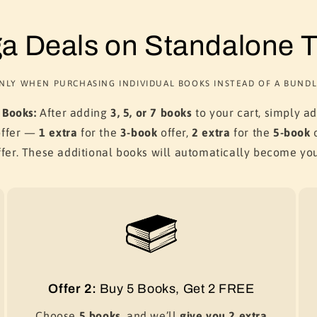
a Deals on Standalone Ti
NLY WHEN PURCHASING INDIVIDUAL BOOKS INSTEAD OF A BUNDL
 Books:
After adding
3, 5, or 7 books
to your cart, simply a
offer —
1 extra
for the
3-book
offer,
2 extra
for the
5-book
o
fer. These additional books will automatically become yo
Offer 2:
Buy 5 Books, Get 2 FREE
Choose
5 books
, and we’ll
give you 2 extra